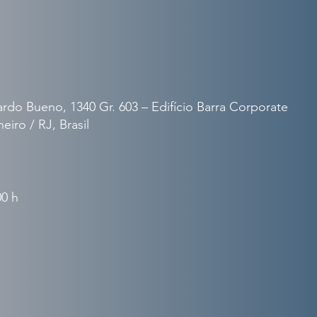
do Bueno, 1340 Gr. 603 – Edifício Barra Corporate
eiro / RJ, Brasil
00 h